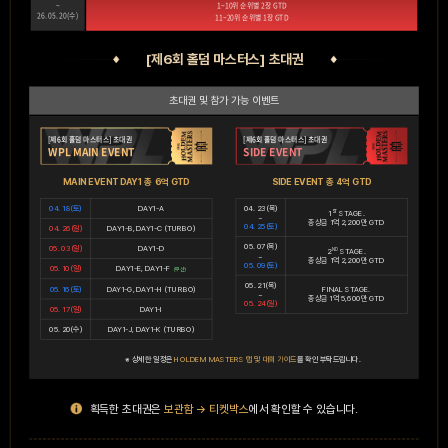
~
1~10위 순위별 2장 GTD
26. 05. 20(수)
11~20위 순위별 1장 GTD
[제6회 홀덤 마스터스] 초대권
초대권 및 참가 가능 이벤트
[제6회 홀덤 마스터스] 초대권
[제6회 홀덤 마스터스] 초대권
WPL MAIN EVENT
SIDE EVENT
MAIN EVENT DAY1 총 6억 GTD
SIDE EVENT 총 4억 GTD
04. 18(토)
DAY1-A
04. 23(목)
1
STAGE.
ST
~
총상금 1억 2,200만 GTD
04. 25(토)
04. 26(일)
DAY1-B, DAY1-C (TURBO)
05. 07(목)
05. 03(일)
DAY1-D
2
STAGE.
ND
~
총상금 1억 2,200만 GTD
05. 09(토)
05. 10(일)
DAY1-E, DAY1-F
(부산)
05. 21(목)
05. 16(토)
DAY1-G, DAY1-H (TURBO)
FINAL STAGE.
~
총상금 1억 5,600만 GTD
05. 24(일)
05. 17(일)
DAY1-I
05. 20(수)
DAY1-J, DAY1-K (TURBO)
※ 상세한 일정은
HOLDEM MASTERS 탭 및 대회 가이드
를 확인 부탁드립니다.
획득한 초대권은
보관함 → 티켓박스
에서 확인할 수 있습니다.