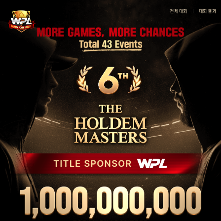
전체 대회
대회 결과
제
제
대
6
6
회
회
회
일
홀
홀
정
덤
덤
2026
마
마
년
스
스
02
터
터
월
스
스
09
|
대
일
잼
회
~
팟
일
2026
WPL
정,
년
상
03
금
월
등
29
상
일
세
장
정
소
보
야
를
자
확
수
인
서
하
울
세
센
요.
터
상
금
총
10
억
원
문
의
카
카
오
톡
오
픈
채
팅
매
장
문
의