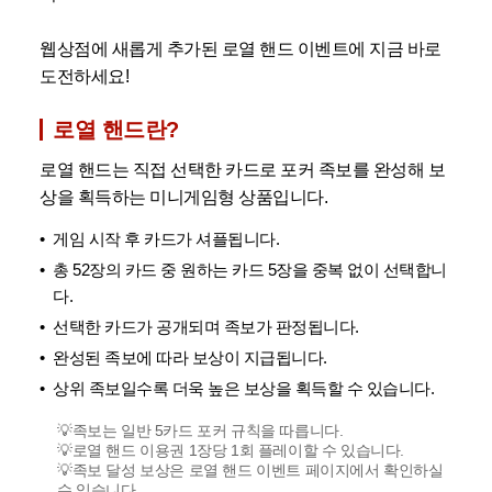
웹상점에 새롭게 추가된 로열 핸드 이벤트에 지금 바로
도전하세요!
로열 핸드란?
로열 핸드는 직접 선택한 카드로 포커 족보를 완성해 보
상을 획득하는 미니게임형 상품입니다.
게임 시작 후 카드가 셔플됩니다.
총 52장의 카드 중 원하는 카드 5장을 중복 없이 선택합니
다.
선택한 카드가 공개되며 족보가 판정됩니다.
완성된 족보에 따라 보상이 지급됩니다.
상위 족보일수록 더욱 높은 보상을 획득할 수 있습니다.
💡족보는 일반 5카드 포커 규칙을 따릅니다.
💡로열 핸드 이용권 1장당 1회 플레이할 수 있습니다.
💡족보 달성 보상은 로열 핸드 이벤트 페이지에서 확인하실
수 있습니다.