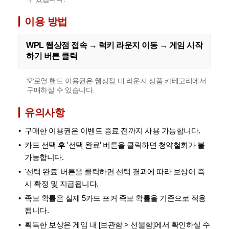
이용 방법
WPL 웹상점 접속 → 럭키 라운지 이동 → 게임 시작
하기 버튼 클릭
💡로열 핸드 이용권은 웹상점 내 라운지 상품 카테고리에서
구매하실 수 있습니다.
유의사항
구매한 이용권은 이벤트 종료 전까지 사용 가능합니다.
카드 선택 후 '선택 완료' 버튼을 클릭하면 청약철회가 불
가능합니다.
'선택 완료' 버튼을 클릭하면 선택 결과에 따라 보상이 즉
시 확정 및 지급됩니다.
족보 확률은 실제 5카드 포커 족보 확률을 기준으로 적용
됩니다.
획득한 보상은 게임 내 [보관함 > 선물함]에서 확인하실 수