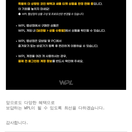
앞으로도 다양한 혜택으로

감사합니다.