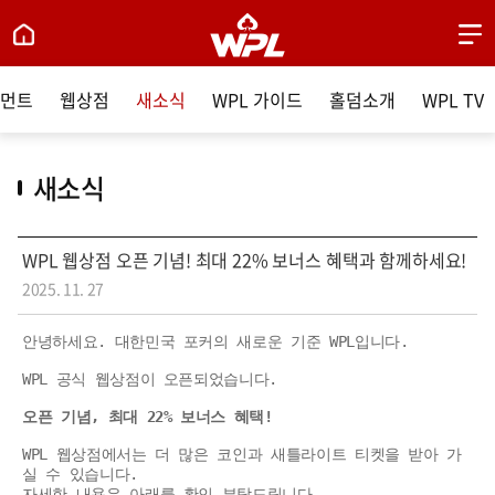
WINJOY
POKER
먼트
웹상점
새소식
WPL 가이드
홀덤소개
WPL TV
LEAGUE
새소식
WPL 웹상점 오픈 기념! 최대 22% 보너스 혜택과 함께하세요!
2025. 11. 27
안녕하세요. 대한민국 포커의 새로운 기준 WPL입니다.
WPL 공식 웹상점이 오픈되었습니다.
오픈 기념, 최대 22% 보너스 혜택! 
WPL 웹상점에서는 더 많은 코인과 새틀라이트 티켓을 받아 가
실 수 있습니다. 
자세한 내용은 아래를 확인 부탁드립니다.